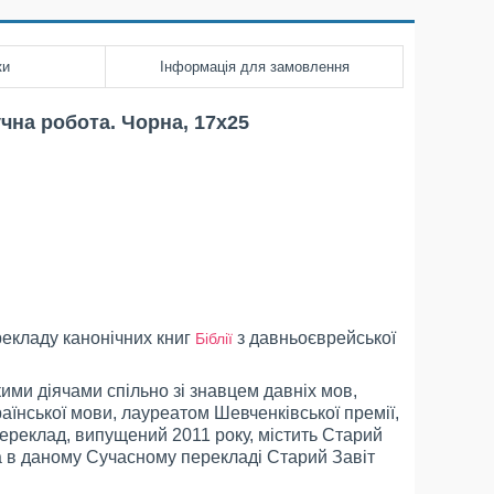
ки
Інформація для замовлення
учна робота. Чорна, 17х25
екладу канонічних книг
з давньоєврейської
Біблії
ми діячами спільно зі знавцем давніх мов,
раїнської мови, лауреатом Шевченківської премії,
ереклад, випущений 2011 року, містить Старий
 а в даному Сучасному перекладі Старий Завіт