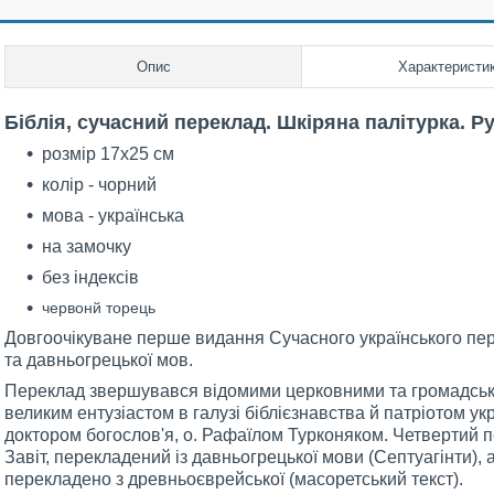
Опис
Характеристи
Біблія, сучасний переклад. Шкіряна палітурка. Р
розмір 17х25 см
колір - чорний
мова - українська
на замочку
без індексів
червонй торець
Довгоочікуване перше видання Сучасного українського пер
та давньогрецької мов.
Переклад звершувався відомими церковними та громадськи
великим ентузіастом в галузі біблієзнавства й патріотом ук
доктором богослов'я, о. Рафаїлом Турконяком. Четвертий п
Завіт, перекладений із давньогрецької мови (Септуагінти),
перекладено з древньоєврейської (масоретський текст).