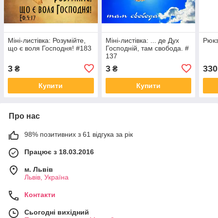
Міні-листівка: Розумійте,
Міні-листівка: ... де Дух
Рюкз
що є воля Господня! #183
Господній, там свобода. #
137
3
3
330
₴
₴
Купити
Купити
Про нас
98% позитивних з 61 відгука за рік
Працює з 18.03.2016
м. Львів
Львів, Україна
Контакти
Сьогодні вихідний