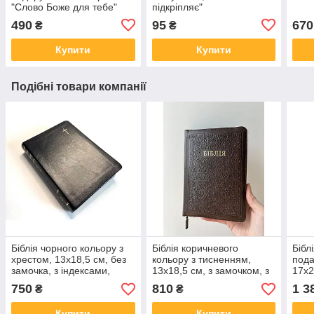
"Слово Боже для тебе"
підкріпляє"
зелений
490
95
670
₴
₴
Купити
Купити
Подібні товари компанії
Біблія чорного кольору з
Біблія коричневого
Бібл
хрестом, 13х18,5 см, без
кольору з тисненням,
пода
замочка, з індексами,
13х18,5 см, з замочком, з
17х2
золотий зріз
індексами, золотий зріз
інде
750
810
1 3
₴
₴
Купити
Купити