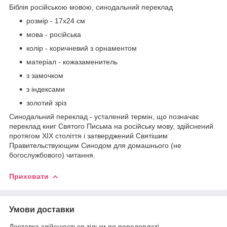
Біблія російською мовою, синодальний переклад
розмір - 17х24 см
мова - російська
колір - коричневий з орнаментом
матеріал - кожазаменитель
з замочком
з індексами
золотий зріз
Синодальний переклад - усталений термін, що позначає
переклад книг Святого Письма на російську мову, здійснений
протягом XIX століття і затверджений Святішим
Правительствующим Синодом для домашнього (не
богослужбового) читання.
Приховати
Умови доставки
Доставка здійснюється тільки по передоплаті.