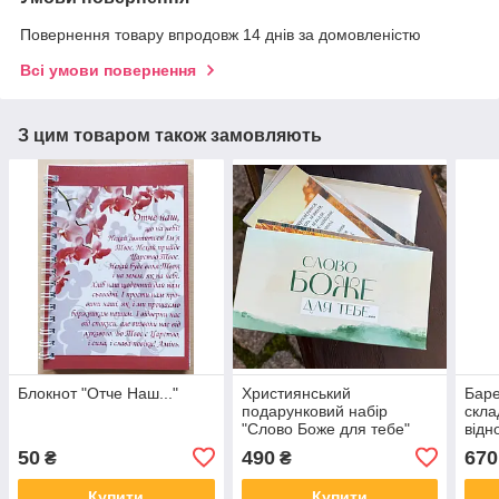
Повернення товару впродовж 14 днів за домовленістю
Всі умови повернення
З цим товаром також замовляють
Блокнот "Отче Наш..."
Християнський
Баре
подарунковий набір
скла
"Слово Боже для тебе"
відн
зелений
50
490
670
₴
₴
Купити
Купити