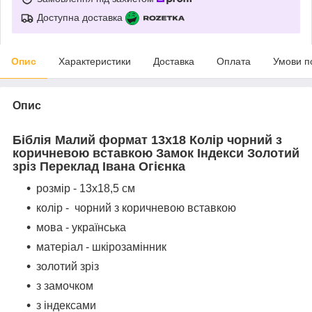
Доступна доставка
Опис
Характеристики
Доставка
Оплата
Умови п
Опис
Біблія Малий формат 13х18 Колір чорний з
коричневою вставкою Замок Індекси Золотий
зріз П
ереклад Івана Огієнка
розмір - 13х18,5 см
колір - чорний з коричневою вставкою
мова - українська
матеріал - шкірозамінник
золотий зріз
з замочком
з індексами