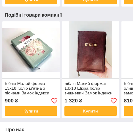
Подібні товари компанії
Біблія Малий формат
Біблія Малий формат
Бібл
13х18 Колір м'ятна з
13х18 Шкіра Колір
олив
піонами Замок Індекси
вишневий Замок Індекси
замо
зелений зріз
Золотий зріз
золо
900
1 320
810
₴
₴
Купити
Купити
Про нас