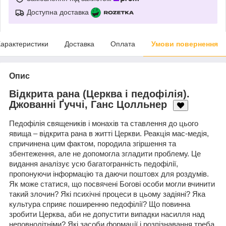
Доступна доставка
арактеристики
Доставка
Оплата
Умови повернення
Опис
Відкрита рана (Церква і педофілія).
Джованні Ґуччі, Ганс Цолльнер
Педофілія священиків і монахів та ставлення до цього
явища – відкрита рана в житті Церкви. Реакція мас-медія,
спричинена цим фактом, породила згіршення та
збентеження, але не допомогла згладити проблему. Це
видання аналізує усю багатогранність педофілії,
пропонуючи інформацію та даючи поштовх для роздумів.
Як може статися, що посвячені Богові особи могли вчинити
такий злочин? Які психічні процеси в цьому задіяні? Яка
культура сприяє поширенню педофілії? Що повинна
зробити Церква, аби не допустити випадки насилля над
неповнолітніми? Які засоби формації і розпізнавання треба