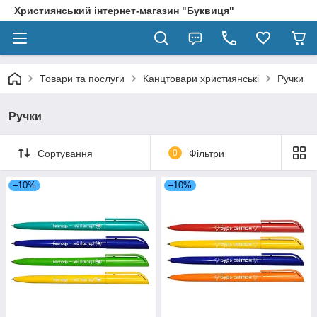
Християнський інтернет-магазин "Буквиця"
Товари та послуги
Канцтовари християнські
Ручки
Ручки
Сортування
0
Фільтри
–10%
–10%