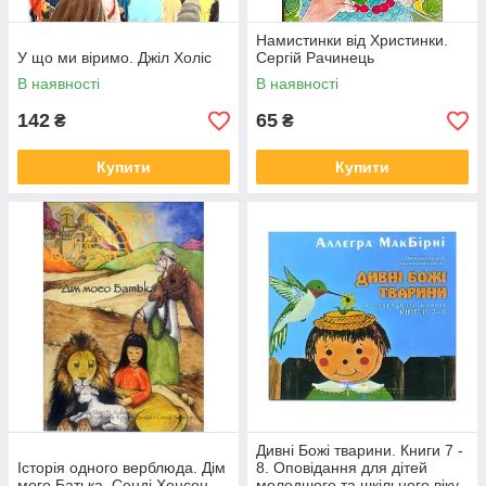
Намистинки від Христинки.
У що ми віримо. Джіл Холіс
Сергій Рачинець
В наявності
В наявності
142
65
₴
₴
Купити
Купити
Дивні Божі тварини. Книги 7 -
Історія одного верблюда. Дім
8. Оповідання для дітей
мого Батька. Сенді Хенсон
молодшого та шкільного віку.