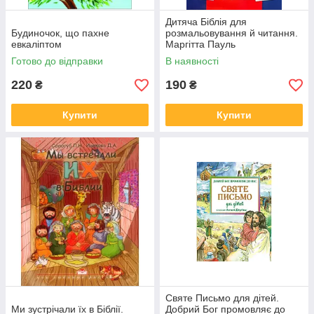
Дитяча Біблія для
Будиночок, що пахне
розмальовування й читання.
евкаліптом
Маргітта Пауль
Готово до відправки
В наявності
220
190
₴
₴
Купити
Купити
Святе Письмо для дітей.
Ми зустрічали їх в Біблії.
Добрий Бог промовляє до