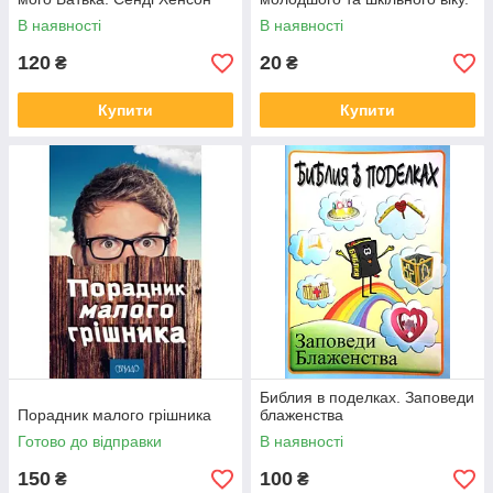
Аллегра МакБирни
В наявності
В наявності
120
20
₴
₴
Купити
Купити
Библия в поделках. Заповеди
Порадник малого грішника
блаженства
Готово до відправки
В наявності
150
100
₴
₴