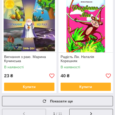
Вигнання з раю. Марина
Радість Лін. Наталія
Кучинська
Корешняк
В наявності
В наявності
23
40
₴
₴
Купити
Купити
Показати ще
1
/ 11