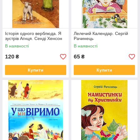
Історія одного верблюда. Я
Лелечий Календар. Сергій
зустрів Агнця. Сенді Хенсон
Рачинець
В наявності
В наявності
120
65
₴
₴
Купити
Купити