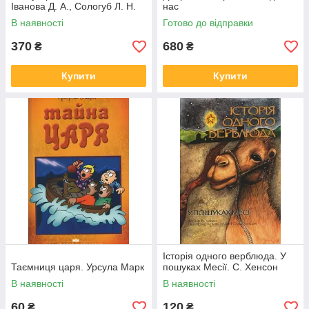
Іванова Д. А., Сологуб Л. Н.
нас
В наявності
Готово до відправки
370
680
₴
₴
Купити
Купити
Історія одного верблюда. У
Таємниця царя. Урсула Марк
пошуках Месії. С. Хенсон
В наявності
В наявності
60
120
₴
₴