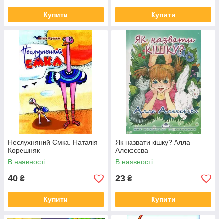
Купити
Купити
Неслухняний Ємка. Наталія
Як назвати кішку? Алла
Корешняк
Алексєєва
В наявності
В наявності
40
23
₴
₴
Купити
Купити