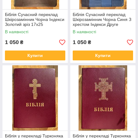
Біблія Сучасний переклад
Біблія Сучасний переклад
Шкірозамінник Чорна Індекси
Шкірозамінник Чорна Синя З
Золотий зріз 17х25
хрестом Індекси Друге
видання Срібний зріз 17х25
В наявності
В наявності
1 050
1 050
₴
₴
Купити
Купити
Біблія у перекладі Турконяка
Біблія у перекладі Турконяка