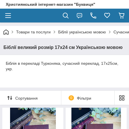
Християнський інтернет-магазин "Буквиця"
Товари та послуги
Біблії українською мовою
Сучасни
Біблії великий розмір 17х24 см Українською мовою
Біблія в перекладі Турконяка, сучасний переклад, 17х25см,
укр.
Сортування
0
Фільтри