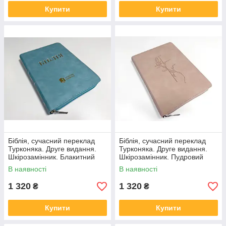
Купити
Купити
Біблія, сучасний переклад
Біблія, сучасний переклад
Турконяка. Друге видання.
Турконяка. Друге видання.
Шкірозамінник. Блакитний
Шкірозамінник. Пудровий
колір, 17х25
колір, 17х25, з хрестом
В наявності
В наявності
1 320
1 320
₴
₴
Купити
Купити