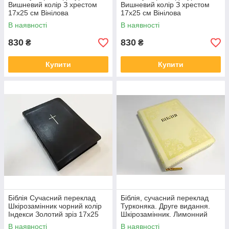
Вишневий колір З хрестом
Вишневий колір З хрестом
17х25 см Вінілова
17х25 см Вінілова
обкладинка Золотий зріз
обкладинка Золотий зріз
В наявності
В наявності
Друге видання
Друге видання
830
830
₴
₴
Купити
Купити
Біблія Сучасний переклад
Біблія, сучасний переклад
Шкірозамінник чорний колір
Турконяка. Друге видання.
Індекси Золотий зріз 17х25
Шкірозамінник. Лимонний
колір, 17х25
В наявності
В наявності