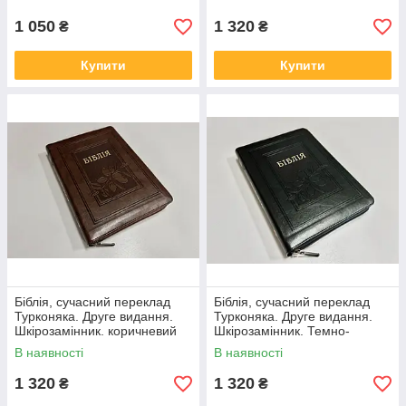
1 050
1 320
₴
₴
Купити
Купити
Біблія, сучасний переклад
Біблія, сучасний переклад
Турконяка. Друге видання.
Турконяка. Друге видання.
Шкірозамінник. коричневий
Шкірозамінник. Темно-
колір, 17х25
зелений колір, 17х25, з
В наявності
В наявності
оливкою
1 320
1 320
₴
₴